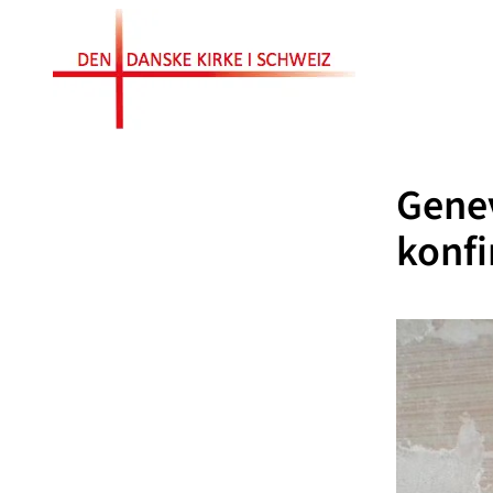
Genev
konf