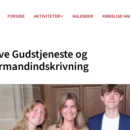
FORSIDE
AKTIVITETER
KALENDER
KIRKELIGE H
e Gudstjeneste og
irmandindskrivning